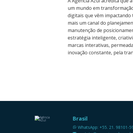
A Agência Azul acredita que 
um mundo em transformação, 
digitais que vêm impactando 
mais um canal do planejamen
manutenção de posicionament
estratégia inteligente, criat
marcas interativas, permeada
inovação constante, pela tran
Brasil
WhatsApp: +55. 21. 98101-5