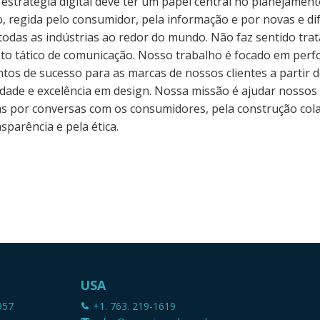
a estratégia digital deve ter um papel central no planejame
regida pelo consumidor, pela informação e por novas e dif
todas as indústrias ao redor do mundo. Não faz sentido tra
to tático de comunicação. Nosso trabalho é focado em per
os de sucesso para as marcas de nossos clientes a partir 
ividade e excelência em design. Nossa missão é ajudar nossos
s por conversas com os consumidores, pela construção colab
sparência e pela ética.
USA
957
+1. 763. 219-1619