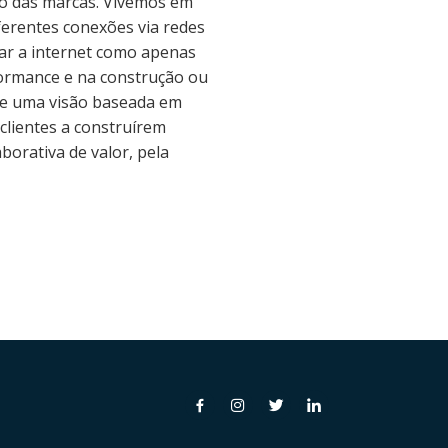
nto das marcas. Vivemos em
erentes conexões via redes
tar a internet como apenas
formance e na construção ou
de uma visão baseada em
 clientes a construírem
orativa de valor, pela