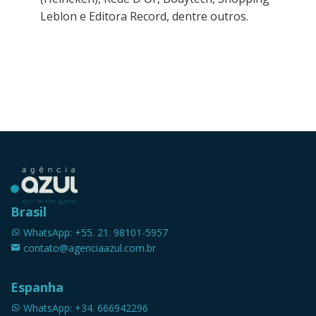
Leblon e Editora Record, dentre outros.
Brasil
WhatsApp: +55. 21. 98101-5957
contato@agenciaazul.com.br
Espanha
WhatsApp: +34. 666942296