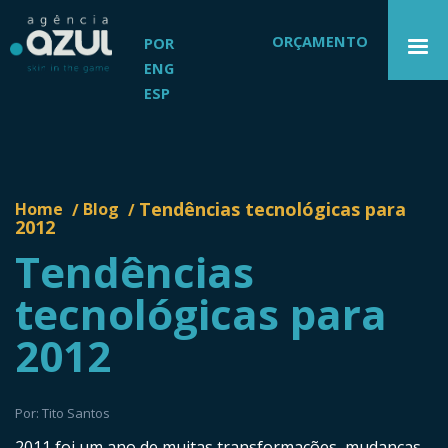
ORÇAMENTO
POR
ENG
ESP
Tendências tecnológicas para
Home
Blog
/
/
2012
Tendências
tecnológicas para
2012
Por: Tito Santos
2011 foi um ano de muitas transformações, mudanças