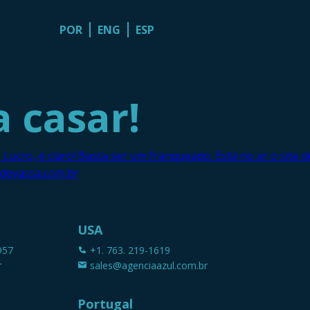
POR
ENG
ESP
 casar!
 Lucro, é claro! Basta ser um franqueado. Está no ar o site
sdevassa.com.br
USA
957
+1. 763. 219-1619
r
sales@agenciaazul.com.br
Portugal