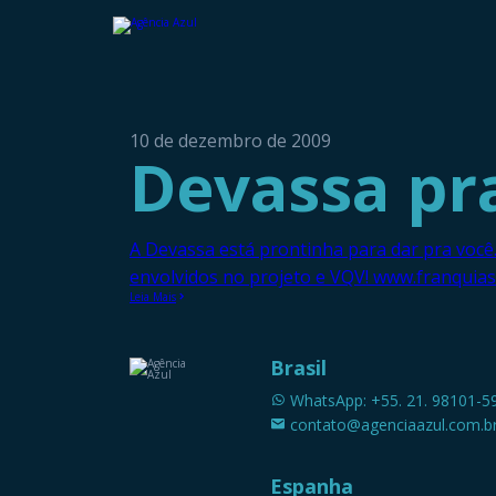
10 de dezembro de 2009
Devassa pra
A Devassa está prontinha para dar pra você.
envolvidos no projeto e VQV! www.franquia
Leia Mais
Brasil
WhatsApp: +55. 21. 98101-5
contato@agenciaazul.com.b
Espanha