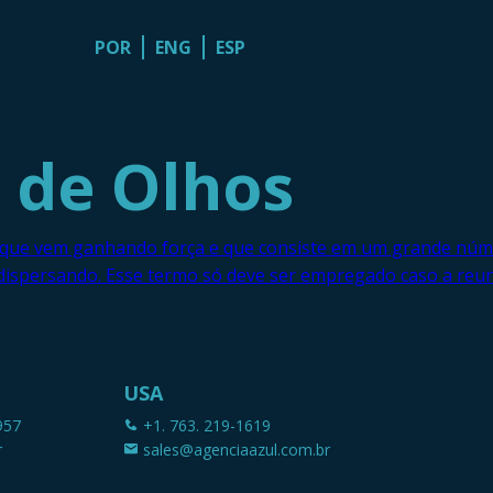
POR
ENG
ESP
 de Olhos
a que vem ganhando força e que consiste em um grande núm
 dispersando. Esse termo só deve ser empregado caso a reun
USA
957
+1. 763. 219-1619
r
sales@agenciaazul.com.br