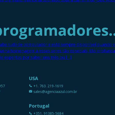
e um vídeo memorial cobrindo toda a carreira de Jobs. Após
 programadores
abe tudo de computador e está sempre disponível quando v
na homenagem a esses seres tão especiais, tão profundame
o espertos por saber uns três ou […]
USA
957
+1. 763. 219-1619
r
sales@agenciaazul.com.br
Portugal
+351. 91385-5684