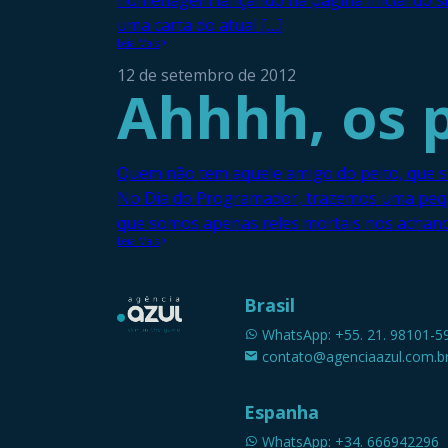
homenagem lançando na página inicial do sit
uma carta do atual […]
Leia Mais
12 de setembro de 2012
Ahhhh, os
Quem não tem aquele amigo do peito, que s
No Dia do Programador, trazemos uma peque
que somos apenas reles mortais nos achand
Leia Mais
Brasil
WhatsApp: +55. 21. 98101-5
contato@agenciaazul.com.b
Espanha
WhatsApp: +34. 666942296