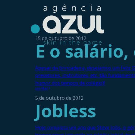
15 de outubro de 2012
E o salário,
Apesar da brincadeira, desejamos um Feliz 
precetores, instrutores, etc, tão fundame
humor dos tempos de colégio)!
Leia Mais
5 de outubro de 2012
Jobless
Hoje completa um ano que Steve Jobs, o gêni