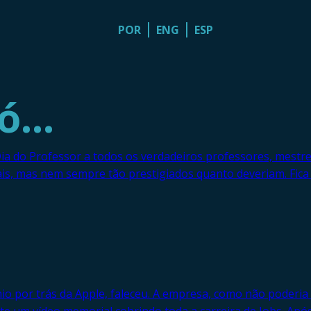
POR
ENG
ESP
 ó…
Dia do Professor a todos os verdadeiros professores, mestr
ntais, mas nem sempre tão prestigiados quanto deveriam. F
o por trás da Apple, faleceu. A empresa, como não poderia 