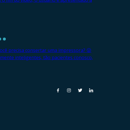
 o fim do vídeo, o usuário é apresentado a
…
ocê precisa consertar uma impressora? 😛
nte inteligentes, tão pacientes conosco,