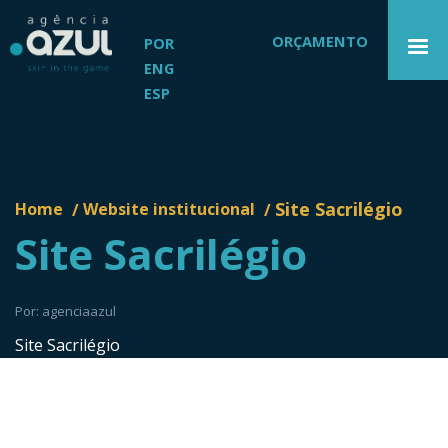
ORÇAMENTO
POR
ENG
ESP
Site Sacrilégio
Home
Website institucional
/
/
Site Sacrilégio
Por: agenciaazul
Site Sacrilégio