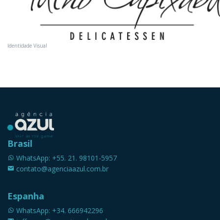
Identidade Visual
Brasil
WhatsApp: +55. 21. 98101-5957
contato@agenciaazul.com.br
Espanha
WhatsApp: +34. 666942296