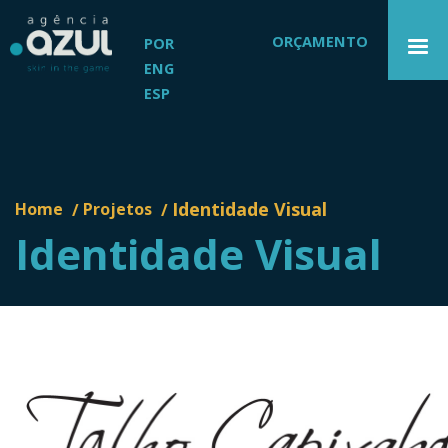
ORÇAMENTO
POR
ENG
ESP
Identidade Visual
Home
Projetos
/
/
Identidade Visual