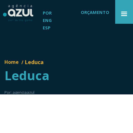
ORÇAMENTO
POR
ENG
ESP
Leduca
Home
/
Leduca
Por: agenciaazul