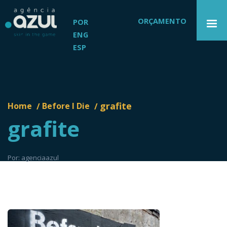
ORÇAMENTO
POR
ENG
ESP
grafite
Home
Before I Die
/
/
grafite
Por: agenciaazul