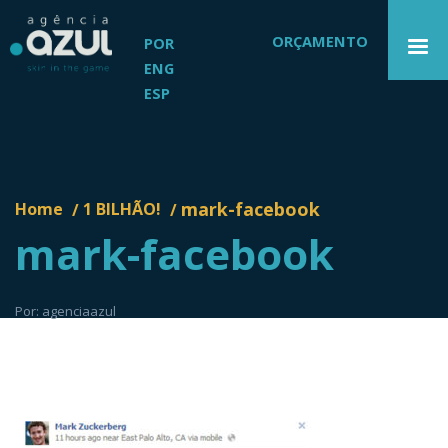
ORÇAMENTO
POR
ENG
ESP
mark-facebook
Home
1 BILHÃO!
/
/
mark-facebook
Por: agenciaazul